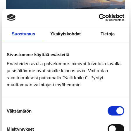
Suostumus
Yksityiskohdat
Tietoja
Vaasan sää
Sivustomme käyttää evästeitä
Evästeiden avulla palvelumme toimivat toivotulla tavalla
ja sisältömme ovat sinulle kiinnostavia. Voit antaa
suostumuksesi painamalla ”Salli kaikki”. Pystyt
muuttamaan valintojasi myöhemmin.
Suostumuksen
Välttämätön
valinta
Mieltymykset