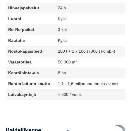
Hinaajapalvelut
24 h
Luotsi
Kyllä
Ro-Ro paikat
3 kpl
Rautatie
Kyllä
Nostokapasiteetti
200 t + 2 x 100 t (300 t kombi-)
Varastotilaa
50 000 m²
Kenttäpinta-ala
8 ha
Rahtia laiturin kautta
1,1 - 1,6 miljoonaa tonnia / vuosi
Laivakäyntejä
> 800 / vuosi
Raideliikenne