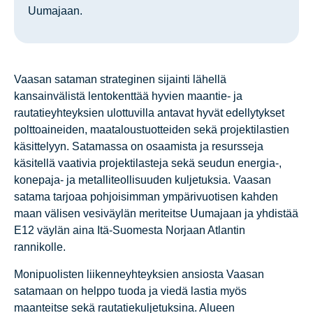
Uumajaan.
Vaasan sataman strateginen sijainti lähellä
kansainvälistä lentokenttää hyvien maantie- ja
rautatieyhteyksien ulottuvilla antavat hyvät edellytykset
polttoaineiden, maataloustuotteiden sekä projektilastien
käsittelyyn. Satamassa on osaamista ja resursseja
käsitellä vaativia projektilasteja sekä seudun energia-,
konepaja- ja metalliteollisuuden kuljetuksia. Vaasan
satama tarjoaa pohjoisimman ympärivuotisen kahden
maan välisen vesiväylän meriteitse Uumajaan ja yhdistää
E12 väylän aina Itä-Suomesta Norjaan Atlantin
rannikolle.
Monipuolisten liikenneyhteyksien ansiosta Vaasan
satamaan on helppo tuoda ja viedä lastia myös
maanteitse sekä rautatiekuljetuksina. Alueen