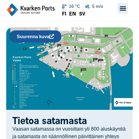
16 °C
5 m/s
FI
EN
SV
Suurenna kuva
Tietoa satamasta
Vaasan satamassa on vuosittain yli 800 aluskäyntiä
ja satamasta on säännöllinen päivittäinen yhteys