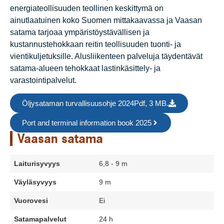
energiateollisuuden teollinen keskittymä on
ainutlaatuinen koko Suomen mittakaavassa ja Vaasan
satama tarjoaa ympäristöystävällisen ja
kustannustehokkaan reitin teollisuuden tuonti- ja
vientikuljetuksille. Alusliikenteen palveluja täydentävät
satama-alueen tehokkaat lastinkäsittely- ja
varastointipalvelut.
Öljysataman turvallisuusohje 2024Pdf, 3 MB.
Port and terminal information book 2025
Vaasan satama
Laiturisyvyys
6,8 - 9 m
Väyläsyvyys
9 m
Vuorovesi
Ei
Satamapalvelut
24 h