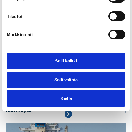
Laiturit
Tilastot
Markkinointi
Salli kaikki
Salli valinta
Kiellä
Meriväylä