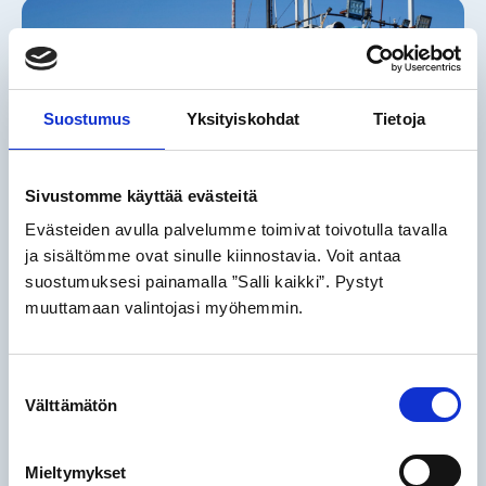
Suostumus
Yksityiskohdat
Tietoja
Sivustomme käyttää evästeitä
Evästeiden avulla palvelumme toimivat toivotulla tavalla
ja sisältömme ovat sinulle kiinnostavia. Voit antaa
R-Towing ja Kvarken Ports Vaasa
suostumuksesi painamalla ”Salli kaikki”. Pystyt
solmivat kumppanuuden jäänmurto-
muuttamaan valintojasi myöhemmin.
ja avustuspalveluista
17.09.2025
Ajankohtaista
Vaasan satama on saanut uuden jäänmurto- ja
Suostumuksen
avustuspalvelutoimijan, kun kilpailutuksen tuloksena
Välttämätön
valinta
toimeen valittiin oululainen R-Towing Oy. Uuden
kumppanuuden myötä satama saa kasvaviin tarpeisiin
Mieltymykset
sopivan