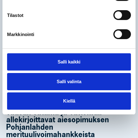
Tilastot
Markkinointi
Salli kaikki
Salli valinta
Kiellä
Vaasan satama ja Vattenfall
allekirjoittavat aiesopimuksen
Pohjanlahden
merituulivoimahankkeista