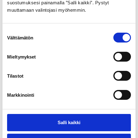
suostumuksesi painamalla ”Salli kaikki”. Pystyt
muuttamaan valintojasi myöhemmin.
Prislista
Suostumuksen
Välttämätön
valinta
Mieltymykset
Tilastot
Markkinointi
Färskvatten
Salli kaikki