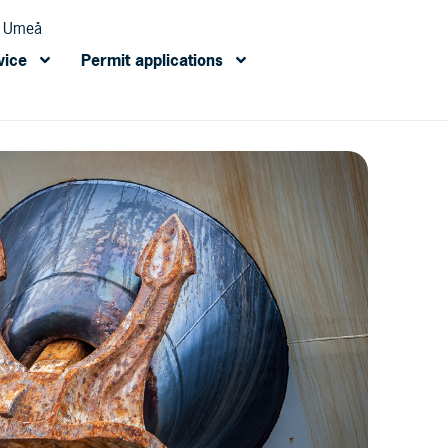
s Umeå
vice
Permit applications