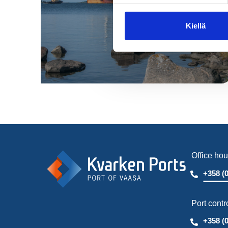
Kiellä
Office hou
+358 (
Port contr
+358 (