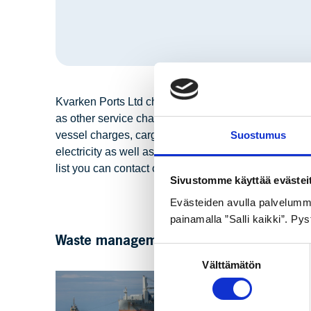
Kvarken Ports Ltd charges cargo and vessel charges f
as other service charges and area rents. The port’s pr
Suostumus
vessel charges, cargo charges, waste management c
electricity as well as unmooring and mooring charges
list you can contact our staff in Vaasa. Contact inf
Sivustomme käyttää evästei
Evästeiden avulla palvelumme 
painamalla ”Salli kaikki”. P
Waste management
Suostumuksen
Välttämätön
valinta