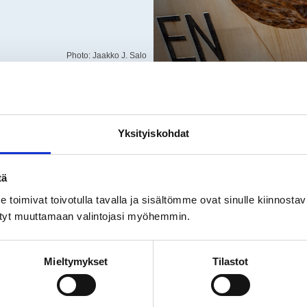
Photo: Jaakko J. Salo
or the use of the port, as well
ice list contains the prices for
Yksityiskohdat
harges, sales of water and
. If you need the current price
ormation can be found
here
.
tä
toimivat toivotulla tavalla ja sisältömme ovat sinulle kiinnosta
ystyt muuttamaan valintojasi myöhemmin.
Pilotage and towage
Mieltymykset
Tilastot