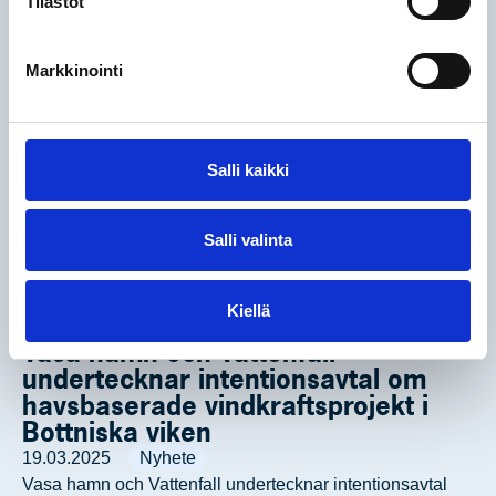
Tilastot
Markkinointi
Salli kaikki
Salli valinta
Kiellä
Vasa hamn och Vattenfall
undertecknar intentionsavtal om
havsbaserade vindkraftsprojekt i
Bottniska viken
19.03.2025
Nyhete
Vasa hamn och Vattenfall undertecknar intentionsavtal