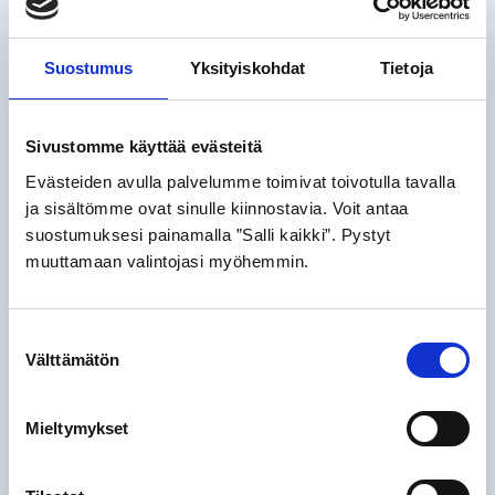
Suostumus
Yksityiskohdat
Tietoja
Sivustomme käyttää evästeitä
Evästeiden avulla palvelumme toimivat toivotulla tavalla
ja sisältömme ovat sinulle kiinnostavia. Voit antaa
R-Towing och Kvarken Ports Vasa
suostumuksesi painamalla ”Salli kaikki”. Pystyt
ingår partnerskap om isbrytning
muuttamaan valintojasi myöhemmin.
och assistanstjänster
17.09.2025
Nyhete
Suostumuksen
Vasa hamn har fått en ny aktör för isbrytnings- och
Välttämätön
valinta
assistanstjänster, då R-Towing Oy valdes genom en
upphandling. Med det nya partnerskapet får hamnen
Mieltymykset