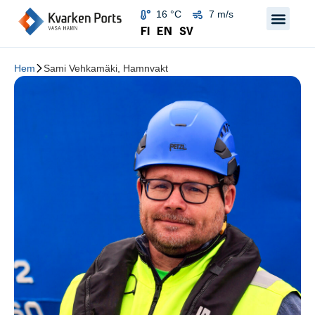
16 °C
7 m/s
FI
EN
SV
Hem
Sami Vehkamäki, Hamnvakt