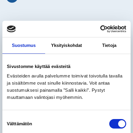
Suostumus
Yksityiskohdat
Tietoja
Sivustomme käyttää evästeitä
Evästeiden avulla palvelumme toimivat toivotulla tavalla
ja sisältömme ovat sinulle kiinnostavia. Voit antaa
suostumuksesi painamalla ”Salli kaikki”. Pystyt
muuttamaan valintojasi myöhemmin.
R-Towing och Kvarken Ports Vasa
Suostumuksen
ingår partnerskap om isbrytning
Välttämätön
valinta
och assistanstjänster