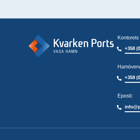
Kontorets 
+358 (
Hamöverva
+358 (
Eposti:
info@p