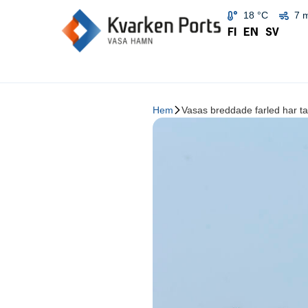
18 °C
7 
FI
EN
SV
Hem
Vasas breddade farled har tag