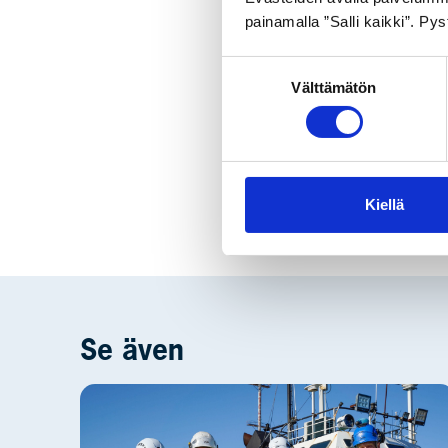
miljoner euro. Entreprenören fö
painamalla ”Salli kaikki”. P
Suostumuksen
Välttämätön
valinta
Dela
Tillbaka till nyheterna
Kiellä
Se även