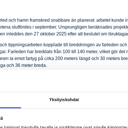
farled och hamn framskred snabbare än planerat: arbetet kunde 
ena slutfördes i september. Ursprungligen beräknades projektet b
n inleddes den 27 oktober 2025 efter att beslutet om ibruktagande
 och tippningsarbeten kopplade till breddningen av farleden o
. Farleden har breddats från 100 till 140 meter, vilket gör det mö
en ta emot fartyg på cirka 200 meters längd och 30 meters br
nga och 36 meter breda.
tt mycket betydelsefullt framsteg för Vasa hamn som en del av e
ngen av huvudkajen. Det var också viktigt att vi kunde utnyttja
hade stor miljömässig betydelse,”
säger hamnens verkställande
Yksityiskohdat
onas Haapala berömmer projektets smidiga genomförande och de
l, och samarbetet mellan parterna fungerade utmärkt under Trafi
 samarbetet har varit smidigt och effektivt under hela processen.”
tä
ttning är 10 miljoner euro, varav Trafikledsverkets andel är 6 
toimivat toivotulla tavalla ja sisältömme ovat sinulle kiinnosta