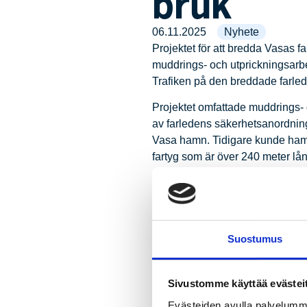
bruk
06.11.2025
Nyhete
Projektet för att bredda Vasas 
muddrings- och utprickningsarbet
Trafiken på den breddade farlede
Projektet omfattade muddrings-
av farledens säkerhetsanordningar
Vasa hamn. Tidigare kunde hamn
fartyg som är över 240 meter lå
–
”Breddningen av farleden är e
bland annat inkluderar förlängni
hamnområdet – något som även 
Suostumus
Vasa stads projektingenjör Jo
–
”Projektet framskred mycket vä
tacka alla som varit delaktiga –
Sivustomme käyttää evästei
Projektets totala kostnadsuppska
Evästeiden avulla palvelumme 