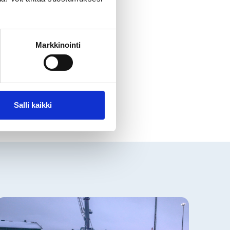
Markkinointi
Salli kaikki