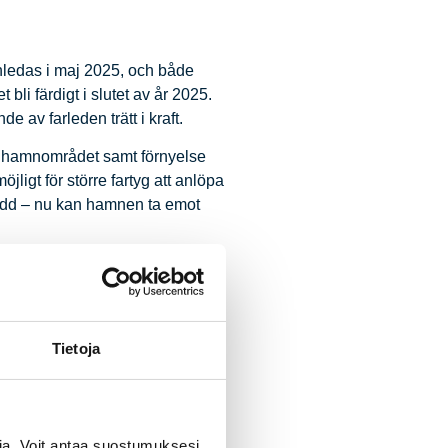
inledas i maj 2025, och både
li färdigt i slutet av år 2025.
 av farleden trätt i kraft.
ch hamnområdet samt förnyelse
jligt för större fartyg att anlöpa
edd – nu kan hamnen ta emot
n större utvecklingshelhet, som
 muddermassorna för att utvidga
 direktör Janne Pylkkönen.
Tietoja
t goda samarbetet:
kledsverkets ledning. Jag vill
miljoner och Vasa stads andel 4
via. Voit antaa suostumuksesi