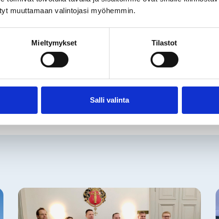
r projektet var Wasa Dredging Oy.
ystyt muuttamaan valintojasi myöhemmin.
Mieltymykset
Tilastot
Salli valinta